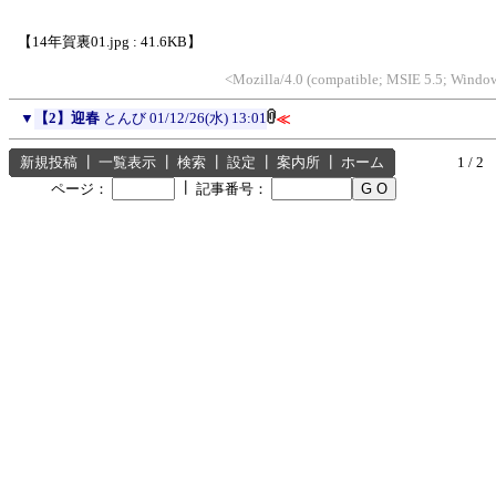
【14年賀裏01.jpg : 41.6KB】
<Mozilla/4.0 (compatible; MSIE 5.5; Win
▼
【2】迎春
とんび
01/12/26(水) 13:01
≪
新規投稿
┃
一覧表示
┃
検索
┃
設定
┃
案内所
┃
ホーム
1 / 2
┃
ページ：
記事番号：