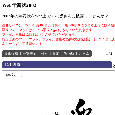
Web年賀状2002
2002年の年賀状をWeb上で3Tの皆さんに披露しませんか？
画像サイズは、横600x縦400または横400x縦600以内に収まるように投稿
画像フォーマットは、JPEG形式(*.jpg)とさせていただきます。
ファイル容量は128kB以内とさせていただきます。
指定以外のフォーマット、ファイル容量の画像の投稿は受け付けできませ
あしからずご了承願います。
新規投稿
┃
一覧表示
┃
検索
┃
設定
┃
案内所
┃
ホーム
1 / 2
【2】迎春
［本文なし］