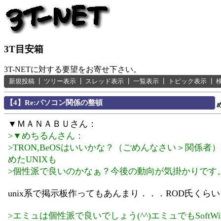
3T目安箱
3T-NETに対する要望をお寄せ下さい。
新規投稿
┃
ツリー表示
┃
スレッド表示
┃
一覧表示
┃
トピック表示
┃
【4】Re:パソコン関係の整頓
▼ＭＡＮＡＢＵさん：
>▼めちるんさん：
>TRON,BeOSはいいかな？（ごめんなさい＞関係者）
めたUNIXも
>個性派で良いのかなぁ？今後の動向が気掛かりです
unix系で掲示板作ってもあんまり．．．ROD氏くら
>エミュは個性派で良いでしょう(^^)エミュでもSoftWin