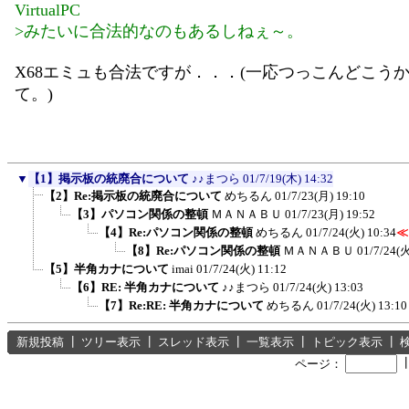
VirtualPC
>みたいに合法的なのもあるしねぇ～。
X68エミュも合法ですが．．．(一応つっこんどこう
て。)
▼
【1】掲示板の統廃合について
♪♪まつら
01/7/19(木) 14:32
【2】Re:掲示板の統廃合について
めちるん
01/7/23(月) 19:10
【3】パソコン関係の整頓
ＭＡＮＡＢＵ
01/7/23(月) 19:52
【4】Re:パソコン関係の整頓
めちるん
01/7/24(火) 10:34
≪
【8】Re:パソコン関係の整頓
ＭＡＮＡＢＵ
01/7/24(火
【5】半角カナについて
imai
01/7/24(火) 11:12
【6】RE: 半角カナについて
♪♪まつら
01/7/24(火) 13:03
【7】Re:RE: 半角カナについて
めちるん
01/7/24(火) 13:10
新規投稿
┃
ツリー表示
┃
スレッド表示
┃
一覧表示
┃
トピック表示
┃
ページ：