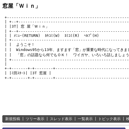
窓屋「Ｗｉｎ」
 +-----------------------------------------------------
 | +--+------------------------------------------------
 | |3T| 窓 屋「Ｗｉｎ」                                   
 | +--+------------------------------------------------
 | | ﾒﾆｭｰ(RETURN)  ｶｷｺﾐ(W)  ﾖﾐｺﾐ(R)  ﾍﾙﾌﾟ(H)　　　　　　
 | +---------------------------------------------------
 | |  ようこそ！                                          
 | |  Windows95から13年、ますます「窓」が重要な時代になってきました
 | |  「窓」の話題なら何でもＯＫ！  ワイガヤ、いろいろ話しましょう！  
 | +---------------------------------------------------
 |                                                     
 +-+-------+-+--------+--------------------------------
 | |ﾐ田ｽﾀｰﾄ| |3T 窓屋 |                                 
新規投稿
┃
ツリー表示
┃
スレッド表示
┃
一覧表示
┃
トピック表示
┃