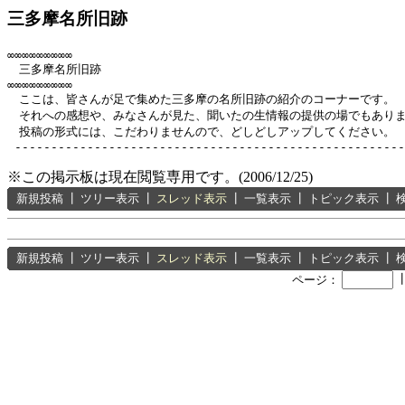
三多摩名所旧跡
∞∞∞∞∞∞∞∞∞

　三多摩名所旧跡

∞∞∞∞∞∞∞∞∞

　ここは、皆さんが足で集めた三多摩の名所旧跡の紹介のコーナーです。

　それへの感想や、みなさんが見た、聞いたの生情報の提供の場でもありま
　投稿の形式には、こだわりませんので、どしどしアップしてください。

※この掲示板は現在閲覧専用です。(2006/12/25)
新規投稿
┃
ツリー表示
┃
スレッド表示
┃
一覧表示
┃
トピック表示
┃
新規投稿
┃
ツリー表示
┃
スレッド表示
┃
一覧表示
┃
トピック表示
┃
ページ：