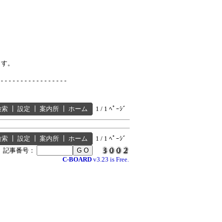
す。

検索
┃
設定
┃
案内所
┃
ホーム
1 / 1 ﾍﾟｰｼﾞ
検索
┃
設定
┃
案内所
┃
ホーム
1 / 1 ﾍﾟｰｼﾞ
┃
記事番号：
C-BOARD
v3.23 is Free.