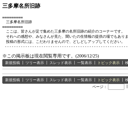
三多摩名所旧跡
∞∞∞∞∞∞∞∞∞

　三多摩名所旧跡

∞∞∞∞∞∞∞∞∞

　ここは、皆さんが足で集めた三多摩の名所旧跡の紹介のコーナーです。

　それへの感想や、みなさんが見た、聞いたの生情報の提供の場でもありま
　投稿の形式には、こだわりませんので、どしどしアップしてください。

※この掲示板は現在閲覧専用です。(2006/12/25)
新規投稿
┃
ツリー表示
┃
スレッド表示
┃
一覧表示
┃
トピック表示
┃
新規投稿
┃
ツリー表示
┃
スレッド表示
┃
一覧表示
┃
トピック表示
┃
ページ：