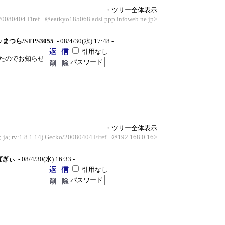
・ツリー全体表示
/20080404 Firef...＠eatkyo185068.adsl.ppp.infoweb.ne.jp>
♪まつら/STPS3055
- 08/4/30(水) 17:48 -
引用なし
たのでお知らせ
パスワード
・ツリー全体表示
 ja; rv:1.8.1.14) Gecko/20080404 Firef...＠192.168.0.16>
ばぎぃ
- 08/4/30(水) 16:33 -
引用なし
パスワード