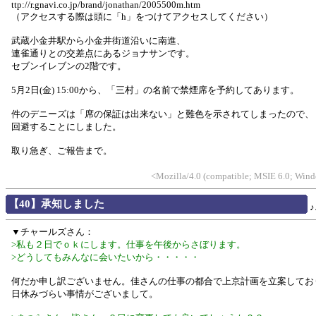
ttp://r.gnavi.co.jp/brand/jonathan/2005500m.htm
（アクセスする際は頭に「h」をつけてアクセスしてください）
武蔵小金井駅から小金井街道沿いに南進、
連雀通りとの交差点にあるジョナサンです。
セブンイレブンの2階です。
5月2日(金) 15:00から、「三村」の名前で禁煙席を予約してあります。
件のデニーズは「席の保証は出来ない」と難色を示されてしまったので、
回避することにしました。
取り急ぎ、ご報告まで。
<Mozilla/4.0 (compatible; MSIE 6.0; Wind
【40】承知しました
▼チャールズさん：
>私も２日でｏｋにします。仕事を午後からさぼります。
>どうしてもみんなに会いたいから・・・・・
何だか申し訳ございません。佳さんの仕事の都合で上京計画を立案してお
日休みづらい事情がございまして。