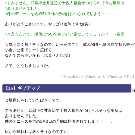
>すみません、武蔵小金井近辺で十数人都合がつけられそうな場所は
>ありませんでした。
>件のデニーズを含め5月3日の予約は拒否されてしまう・・・。
ありがとうございます。やっぱり連休ですね(笑)
>と言うことで、場所について何かいい案ないでしょうか？ ＞皆様
天気も悪く無さそうなので、いっそのこと、飲み物食べ物各自で持ち寄っ
小金井公園でシート広げて…
なんてのも良いかもしれませんね(笑)
さて、どうしましょうか。
<Mozilla/5.0 (Windows; U; Windows NT 5.1;
【36】ギブアップ
会場探しをしていたばぎぃです。
すみません、武蔵小金井近辺で十数人都合がつけられそうな場所は
ありませんでした。
件のデニーズを含め5月3日の予約は拒否されてしまう・・・。
駅から離れればありそうなのですが、