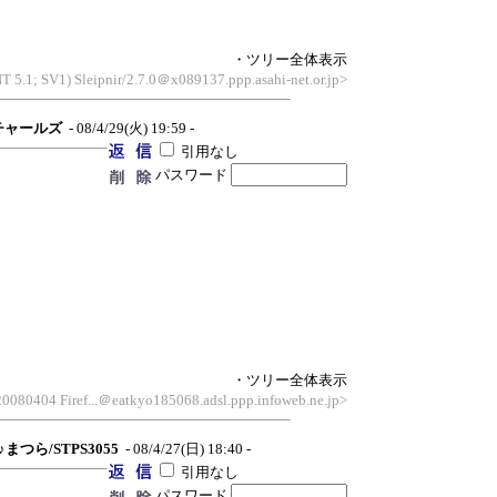
・ツリー全体表示
T 5.1; SV1) Sleipnir/2.7.0＠x089137.ppp.asahi-net.or.jp>
チャールズ
- 08/4/29(火) 19:59 -
引用なし
パスワード
・ツリー全体表示
/20080404 Firef...＠eatkyo185068.adsl.ppp.infoweb.ne.jp>
♪まつら/STPS3055
- 08/4/27(日) 18:40 -
引用なし
パスワード