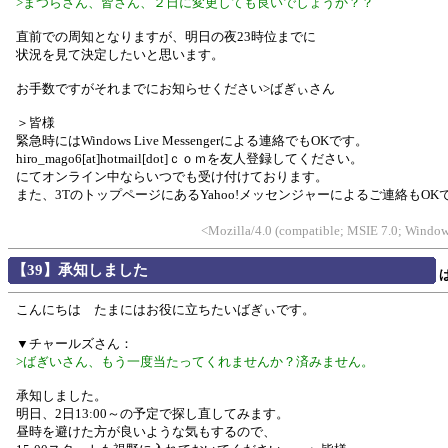
>まつらさん、皆さん、２日に変更しても良いでしょうか？？
直前での周知となりますが、明日の夜23時位までに
状況を見て決定したいと思います。
お手数ですがそれまでにお知らせください>ばぎぃさん
＞皆様
緊急時にはWindows Live Messengerによる連絡でもOKです。
hiro_mago6[at]hotmail[dot]ｃｏｍを友人登録してください。
にてオンライン中ならいつでも受け付けております。
また、3TのトップページにあるYahoo!メッセンジャーによるご連絡もOK
<Mozilla/4.0 (compatible; MSIE 7.0; Window
【39】承知しました
こんにちは たまにはお役に立ちたいばぎぃです。
▼チャールズさん：
>ばぎいさん、もう一度当たってくれませんか？済みません。
承知しました。
明日、2日13:00～の予定で探し直してみます。
昼時を避けた方が良いような気もするので、