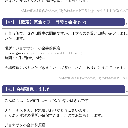
みなさんが見てくれているかなぁ。ちょっと心配。
<Mozilla/5.0 (Windows; U; Windows NT 5.1; ja; rv:1.8.1.14) Gecko
【42】【確定】黄金オフ 日時と会場 (5/2)
♪
と言う訳で、ＧＷ期間中の開催ですが、オフ会の会場と日時が確定しまし
いたします。
場所：ジョナサン 小金井前原店
( ttp://r.gnavi.co.jp/brand/jonathan/2005500.htm )
時間：5月2日(金) 15時～
会場確保に尽力いただきました「ばぎぃ」さん、ありがとうございます。
<Mozilla/5.0 (Windows; U; Windows NT 5.1;
【41】会場確保しました
こんにちは GW前半は何も予定がないばぎぃです
チャールズさん、お気遣いありがとうございます。
とりあえず次の場所が確保できましたのでお知らせします。
ジョナサン小金井前原店