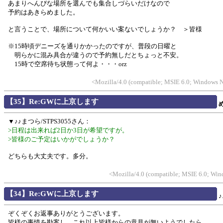
あまりへんぴな場所を選んでも集合しづらいだけなので
予約はあきらめました。
と言うことで、場所について何かいい案ないでしょうか？ ＞皆様
※15時頃デニーズを通りかかったのですが、普段の日曜と
明らかに混み具合が違うので予約無しだとちょっと不安。
15時で空席待ち状態って何よ・・・orz
<Mozilla/4.0 (compatible; MSIE 6.0; Windows N
【35】Re:GWに上京します
▼♪♪まつら/STPS3055さん：
>日程は出来れば2日か3日が希望ですが。
>皆様のご予定はいかがでしょうか？
どちらも大丈夫です。多分。
<Mozilla/4.0 (compatible; MSIE 6.0; Wi
【34】Re:GWに上京します
♪
ぞくぞくお返事ありがとうございます。
皆様の事情を勘案し、これ以上皆様からの意見が無いようでしたら、