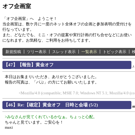
オフ企画室
「オフ企画室」へ ようこそ！
当企画室は、数ケ月に一度のネット全体オフの企画と参加表明の受付けを
行なっています。
また、どなたでも、ミニ・オフの提案や実行計画の打ち合せなどにお使い
になれます。お気軽な、ご利用をお待ちしてます。
新規投稿
┃
ツリー表示
┃
スレッド表示
┃
一覧表示
┃
トピック表示
┃
【47】【報告】黄金オフ
本日はお集まりいただき、ありがとうございました。
報告の写真は、「パぶ」の方にてお願いいたします。
<Mozilla/4.0 (compatible; MSIE 7.0; Windows NT 5.1; Mozilla/4.0 (
【46】Re:【確定】黄金オフ 日時と会場 (5/2)
m
>みなさんが見てくれているかなぁ。ちょっと心配。
ちゃんと見ています。ご安心を！
maxi