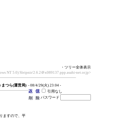
・ツリー全体表示
ows NT 5.0) Sleipnir/2.6.2＠x089137.ppp.asahi-net.or.jp>
♪♪まつら(運営局)
- 08/4/29(火) 23:04 -
引用なし
パスワード
りますので、平