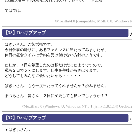
15:00スタートも視野に入れておいてください。 ＞皆様
ではでは。
<Mozilla/4.0 (compatible; MSIE 6.0; Windows N
【38】Re:ギブアップ
ばぎいさん、ご苦労様です。
今日仕事の帰りに、あるファミレスに当たってみましたが、
休日の昼食タイムは予約を受け付けない方針のようです。
たしか、３日を希望したのは私だけだったようですので、
私も２日でｏｋにします。仕事を午後からさぼります。
どうしてもみんなに会いたいから・・・・・
ばぎいさん、もう一度当たってくれませんか？済みません。
まつらさん、皆さん、２日に変更しても良いでしょうか？？
<Mozilla/5.0 (Windows; U; Windows NT 5.1; ja; rv:1.8.1.14) Gecko
【37】Re:ギブアップ
♪
▼ばぎぃさん：