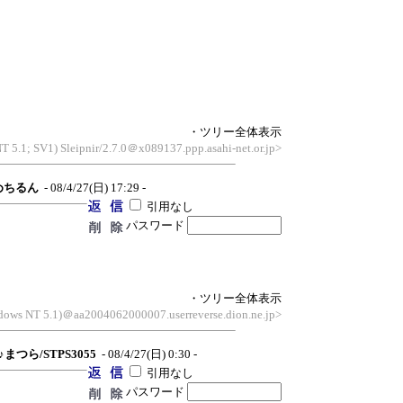
・ツリー全体表示
T 5.1; SV1) Sleipnir/2.7.0＠x089137.ppp.asahi-net.or.jp>
めちるん
- 08/4/27(日) 17:29 -
引用なし
パスワード
・ツリー全体表示
ndows NT 5.1)＠aa2004062000007.userreverse.dion.ne.jp>
♪まつら/STPS3055
- 08/4/27(日) 0:30 -
引用なし
パスワード