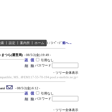
検索
┃
設定
┃
案内所
┃
ホーム
1 / 3 ﾍﾟｰｼﾞ
前へ→
♪♪まつら(運営局)
- 08/5/2(金) 19:49 -
引用なし
パスワード
・ツリー全体表示
compatible; MS...＠EM117-55-70-194.pool.e-mobile.ne.jp>
axi
- 08/5/2(金) 6:12 -
引用なし
パスワード
・ツリー全体表示