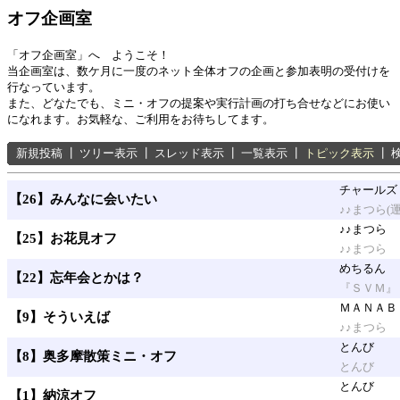
オフ企画室
「オフ企画室」へ ようこそ！
当企画室は、数ケ月に一度のネット全体オフの企画と参加表明の受付けを
行なっています。
また、どなたでも、ミニ・オフの提案や実行計画の打ち合せなどにお使い
になれます。お気軽な、ご利用をお待ちしてます。
新規投稿
┃
ツリー表示
┃
スレッド表示
┃
一覧表示
┃
トピック表示
┃
チャールズ
【26】みんなに会いたい
♪♪まつら(
♪♪まつら
【25】お花見オフ
♪♪まつら
めちるん
【22】忘年会とかは？
『ＳＶＭ』
ＭＡＮＡＢ
【9】そういえば
♪♪まつら
とんび
【8】奥多摩散策ミニ・オフ
とんび
とんび
【1】納涼オフ