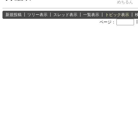
めちるん
新規投稿
┃
ツリー表示
┃
スレッド表示
┃
一覧表示
┃
トピック表示
┃
ページ：