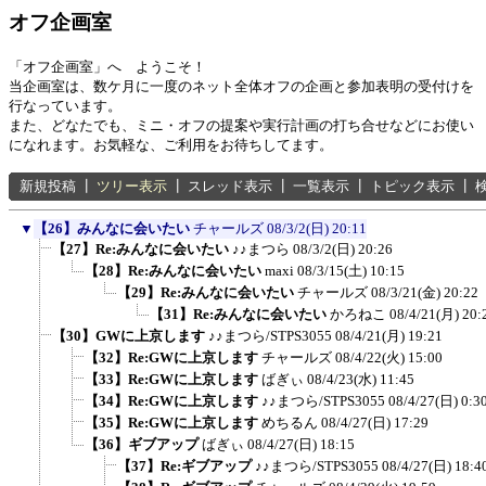
オフ企画室
「オフ企画室」へ ようこそ！
当企画室は、数ケ月に一度のネット全体オフの企画と参加表明の受付けを
行なっています。
また、どなたでも、ミニ・オフの提案や実行計画の打ち合せなどにお使い
になれます。お気軽な、ご利用をお待ちしてます。
新規投稿
┃
ツリー表示
┃
スレッド表示
┃
一覧表示
┃
トピック表示
┃
▼
【26】みんなに会いたい
チャールズ
08/3/2(日) 20:11
【27】Re:みんなに会いたい
♪♪まつら
08/3/2(日) 20:26
【28】Re:みんなに会いたい
maxi
08/3/15(土) 10:15
【29】Re:みんなに会いたい
チャールズ
08/3/21(金) 20:22
【31】Re:みんなに会いたい
かろねこ
08/4/21(月) 20:
【30】GWに上京します
♪♪まつら/STPS3055
08/4/21(月) 19:21
【32】Re:GWに上京します
チャールズ
08/4/22(火) 15:00
【33】Re:GWに上京します
ばぎぃ
08/4/23(水) 11:45
【34】Re:GWに上京します
♪♪まつら/STPS3055
08/4/27(日) 0:3
【35】Re:GWに上京します
めちるん
08/4/27(日) 17:29
【36】ギブアップ
ばぎぃ
08/4/27(日) 18:15
【37】Re:ギブアップ
♪♪まつら/STPS3055
08/4/27(日) 18:4