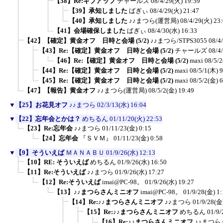
【38】Re:ギブアップ
チャールズ
08/4/29(火) 19:59
【39】承知しました
ばぎぃ
08/4/29(火) 21:47
【40】承知しました
♪♪まつら(運営局)
08/4/29(火) 23
【41】会場確保しました
ばぎぃ
08/4/30(水) 16:33
【42】【確定】黄金オフ 日時と会場 (5/2)
♪♪まつら/STPS3055
08/4
【43】Re:【確定】黄金オフ 日時と会場 (5/2)
チャールズ
08/4
【46】Re:【確定】黄金オフ 日時と会場 (5/2)
maxi
08/5/2
【44】Re:【確定】黄金オフ 日時と会場 (5/2)
maxi
08/5/1(木) 9
【45】Re:【確定】黄金オフ 日時と会場 (5/2)
maxi
08/5/2(金) 6
【47】【報告】黄金オフ
♪♪まつら(運営局)
08/5/2(金) 19:49
▼
【25】お花見オフ
♪♪まつら
02/3/13(水) 16:04
▼
【22】忘年会とかは？
めちるん
01/11/20(火) 22:53
【23】Re:忘年会
♪♪まつら
01/11/23(金) 0:15
【24】忘年会
『ＳＶＭ』
01/11/23(金) 0:58
▼
【9】そういえば
ＭＡＮＡＢＵ
01/9/26(水) 12:13
【10】RE: そういえば
めちるん
01/9/26(水) 16:50
【11】Re:そういえば
♪♪まつら
01/9/26(水) 17:27
【12】Re:そういえば
imai@PC-98。
01/9/26(水) 19:27
【13】♪♪まつらさんミニオフ
imai@PC-98。
01/9/28(金) 1:
【14】Re:♪♪まつらさんミニオフ
♪♪まつら
01/9/28(金
【15】Re:♪♪まつらさんミニオフ
めちるん
01/9/
【16】Re:♪♪まつらさんミニオフ
♪♪まつら