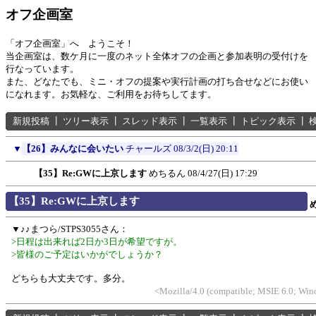
オフ企画室
「オフ企画室」へ ようこそ！
当企画室は、数ケ月に一度のネット全体オフの企画と参加表明の受付けを
行なっています。
また、どなたでも、ミニ・オフの提案や実行計画の打ち合せなどにお使い
になれます。お気軽な、ご利用をお待ちしてます。
新規投稿
┃
ツリー表示
┃
スレッド表示
┃
一覧表示
┃
トピック表示
┃
▼
【26】みんなに会いたい
チャールズ
08/3/2(日) 20:11
【35】Re:GWに上京します
めちるん
08/4/27(日) 17:29
【35】Re:GWに上京します
▼♪♪まつら/STPS3055さん：
>日程は出来れば2日か3日が希望ですが。
>皆様のご予定はいかがでしょうか？
どちらも大丈夫です。多分。
<Mozilla/4.0 (compatible; MSIE 6.0; Wi