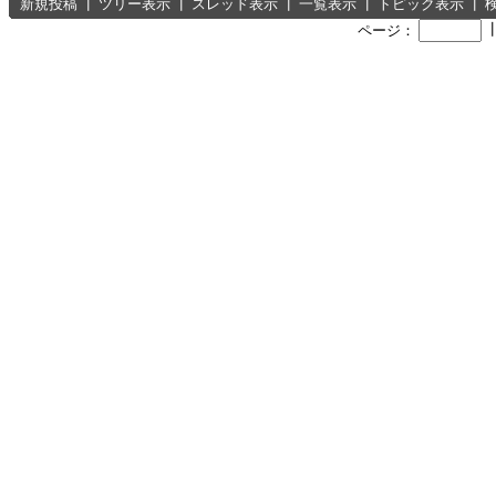
新規投稿
┃
ツリー表示
┃
スレッド表示
┃
一覧表示
┃
トピック表示
┃
ページ：