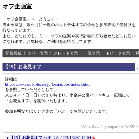
オフ企画室
「オフ企画室」へ ようこそ！
当企画室は、数ケ月に一度のネット全体オフの企画と参加表明の受付けを
行なっています。
また、どなたでも、ミニ・オフの提案や実行計画の打ち合せなどにお使い
になれます。お気軽な、ご利用をお待ちしてます。
新規投稿
┃
ツリー表示
┃
スレッド表示
┃
一覧表示
┃
トピック表示
┃
【25】お花見オフ
詳細は
http://www.cam.hi-ho.ne.jp/k-sirai/bbs/index.shtml
を参照していただくとして、
来る４／７日（日）の１０時より、小金井公園バーベキュー広場にて
「お花見オフ」を開催いたします。
参加表明などはリンク先の「パぶ」でお願いいたします。
<Mozilla/4.0 (compatible; MSIE 
▼
【25】お花見オフ
♪♪まつら
02/3/13(水) 16:04
≪