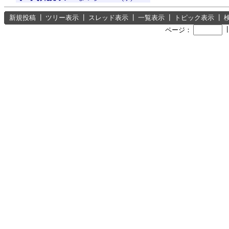
新規投稿
┃
ツリー表示
┃
スレッド表示
┃
一覧表示
┃
トピック表示
┃
ページ：