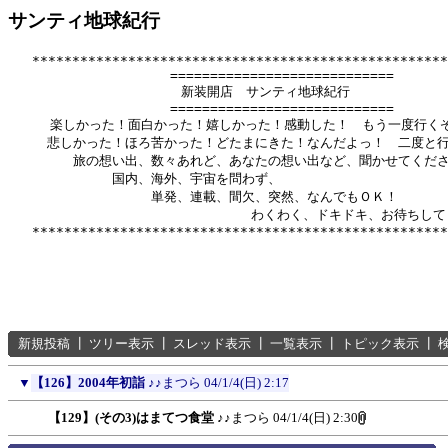
サンティ地球紀行
   ****************************************************
          　　       ============================

              　      新装開店　サンティ地球紀行

          　　       ============================

　　  楽しかった！面白かった！嬉しかった！感動した！　もう一度行くぞ
　　　悲しかった！ほろ苦かった！どたまにきた！なんだよっ！　二度と行
　　　　　旅の想い出、数々あれど、あなたの想い出など、聞かせてくださ
　　　　　　　　国内、海外、宇宙を問わず、

　　　　　　　　　　　単発、連載、間欠、突然、なんでもＯＫ！

　　　　　　      　　　　　　　　　わくわく、ドキドキ、お待ちして
新規投稿
┃
ツリー表示
┃
スレッド表示
┃
一覧表示
┃
トピック表示
┃
▼
【126】2004年初詣
♪♪まつら
04/1/4(日) 2:17
【129】(その3)はまてつ食堂
♪♪まつら
04/1/4(日) 2:30