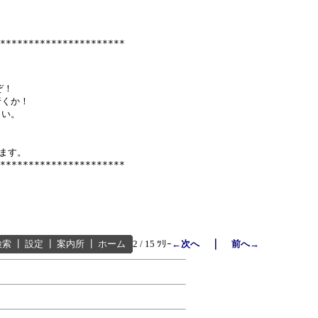
**********************

！

くか！

い。

ます。

｜
検索
┃
設定
┃
案内所
┃
ホーム
2 / 15 ﾂﾘｰ
←次へ
前へ→