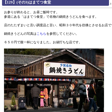
【129】(その3)はまてつ食堂
お参りが終わると、お昼ご飯時です。
参道にある「はまてつ食堂」で名物の鍋焼きうどんを食べます。
店のたたずまいと言い調度品と言い、昭和３０年代を彷彿とさせるお店で
鍋焼きうどんの写真は
こちら
を参照してください。
６５０円で腹一杯になりました。お値打ちな品です。