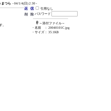
♪♪まつら
- 04/1/4(日) 2:30 -
引用なし
パスワード
～添付ファイル～
す。
・名前
： 20040101C.jpg
・サイズ
： 35.1KB