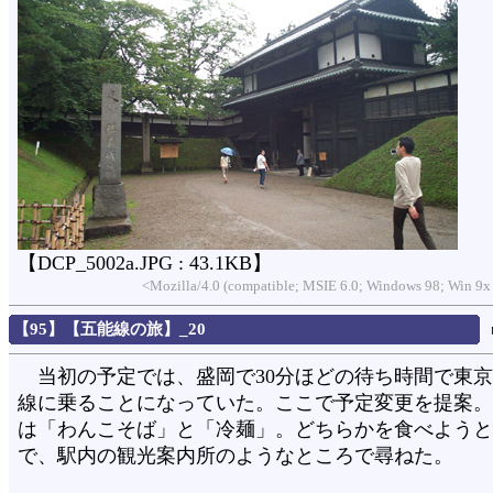
【DCP_5002a.JPG : 43.1KB】
<Mozilla/4.0 (compatible; MSIE 6.0; Windows 98; Win 9x
【95】【五能線の旅】_20
当初の予定では、盛岡で30分ほどの待ち時間で東京
線に乗ることになっていた。ここで予定変更を提案。
は「わんこそば」と「冷麺」。どちらかを食べようと
で、駅内の観光案内所のようなところで尋ねた。