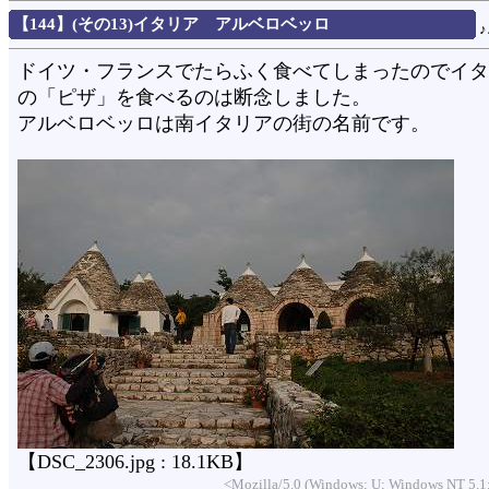
【144】(その13)イタリア アルベロベッロ
ドイツ・フランスでたらふく食べてしまったのでイタ
の「ピザ」を食べるのは断念しました。
アルベロベッロは南イタリアの街の名前です。
【DSC_2306.jpg : 18.1KB】
<Mozilla/5.0 (Windows; U; Windows NT 5.1;