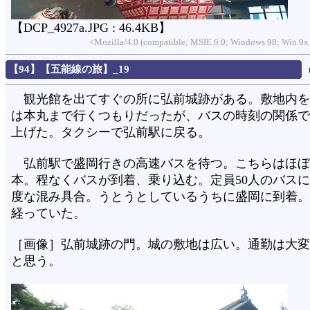
【DCP_4927a.JPG : 46.4KB】
<Mozilla/4.0 (compatible; MSIE 6.0; Windows 98; Win 9x
【94】【五能線の旅】_19
観光館を出てすぐの所に弘前城跡がある。敷地内を
は本丸まで行くつもりだったが、バスの時刻の関係で
上げた。タクシーで弘前駅に戻る。
弘前駅で盛岡行きの高速バスを待つ。こちらはほぼ1
本。程なくバスが到着、乗り込む。定員50人のバスに
度な混み具合。うとうとしているうちに盛岡に到着。
経っていた。
［画像］弘前城跡の門。城の敷地は広い。通勤は大変
と思う。