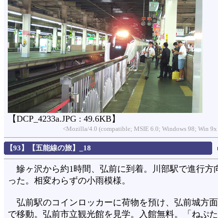
【DCP_4233a.JPG : 49.6KB】
<Mozilla/4.0 (compatible; MSIE 6.0; Windows 98; Win 9x
【93】【五能線の旅】_18
鰺ヶ沢から約1時間、弘前に到着。川部駅で進行方
った。相変わらずの小雨模様。
弘前駅のコインロッカーに荷物を預け、弘前城方面
で移動。弘前市立観光館を見学。入館無料。「ねぷた