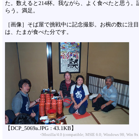
た。数えると214杯。我ながら、よく食べたと思う。
らう。満足。
［画像］そば屋で挑戦中に記念撮影。お椀の数に注目
は、たまが食べた分です。
【DCP_5069a.JPG : 43.1KB】
<Mozilla/4.0 (compatible; MSIE 6.0; Windows 98; Win 9x