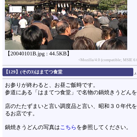
【20040101B.jpg : 44.5KB】
<Mozilla/4.0 (compatible; MSIE 
【129】(その3)はまてつ食堂
お参りが終わると、お昼ご飯時です。
参道にある「はまてつ食堂」で名物の鍋焼きうどんを
店のたたずまいと言い調度品と言い、昭和３０年代を
るお店です。
鍋焼きうどんの写真は
こちら
を参照してください。