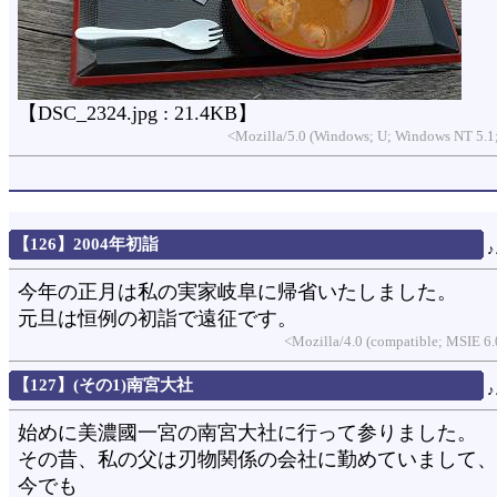
【DSC_2324.jpg : 21.4KB】
<Mozilla/5.0 (Windows; U; Windows NT 5.1;
【126】2004年初詣
今年の正月は私の実家岐阜に帰省いたしました。
元旦は恒例の初詣で遠征です。
<Mozilla/4.0 (compatible; MSIE 
【127】(その1)南宮大社
始めに美濃國一宮の南宮大社に行って参りました。
その昔、私の父は刃物関係の会社に勤めていまして、
今でも