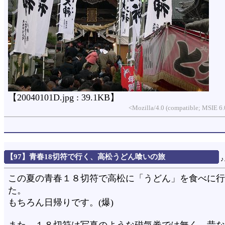
【20040101D.jpg : 39.1KB】
<Mozilla/4.0 (compatible; MSIE 
【97】青春18切符で行く、高松うどん喰いの旅
この夏の青春１８切符で高松に「うどん」を食べに行
た。
もちろん日帰りです。(爆)
また、１８切符は写真のような磁気券では無く、昔な