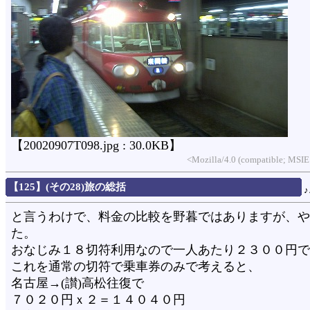
【20020907T098.jpg : 30.0KB】
<Mozilla/4.0 (compatible; MSIE
【125】(その28)旅の総括
と言うわけで、料金の比較を野暮ではありますが、や
た。
おなじみ１８切符利用なので一人あたり２３００円で
これを通常の切符で乗車券のみで考えると、
名古屋→(讃)高松往復で
７０２０円ｘ２＝１４０４０円