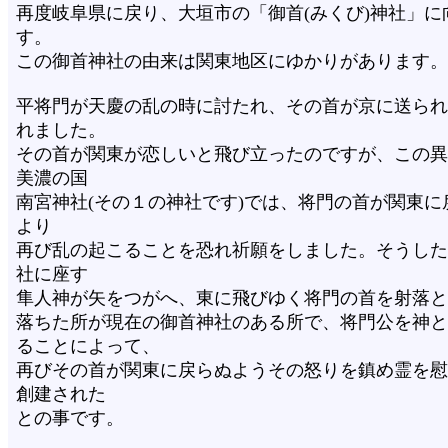
再度岐阜県に戻り、大垣市の「御首(みくび)神社」に
す。
この御首神社の由来は関東地区にゆかりがあります。
平将門が天慶の乱の時に討たれ、その首が京に送られ
れました。
その首が関東が恋しいと飛び立ったのですが、この異
美濃の国
南宮神社(その１の神社です)では、将門の首が関東に
より
再び乱の起こることを恐れ祈願をしました。そうした
社に座す
隼人神が矢をつがへ、東に飛びゆく将門の首を射落と
落ちた所が現在の御首神社のある所で、将門公を神と
ることによって、
再びその首が関東に戻らぬようその怒りを鎮め霊を慰
創建された
との事です。