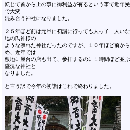
転じて首から上の事に御利益が有るという事で近年受
で大変
混み合う神社になりました。
２５年ほど前は元旦に初詣に行っても人っ子一人いな
地の氏神様の
ような寂れた神社だったのですが、１０年ほど前から
め、近年では
敷地に屋台の店も出て、参拝するのに１時間ほど並ぶ
盛況な神社と
なりました。
と言う訳で今年の初詣はこれで終わりました。