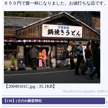
６５０円で腹一杯になりました。お値打ちな品です。
【20040101C.jpg : 35.1KB】
<Mozilla/4.0 (compatible; MSIE 
【130】(その4)御首神社