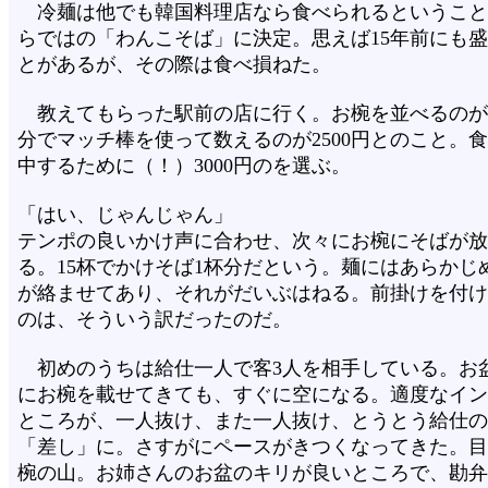
冷麺は他でも韓国料理店なら食べられるということ
らではの「わんこそば」に決定。思えば15年前にも
とがあるが、その際は食べ損ねた。
教えてもらった駅前の店に行く。お椀を並べるのが3
分でマッチ棒を使って数えるのが2500円とのこと。
中するために（！）3000円のを選ぶ。
「はい、じゃんじゃん」
テンポの良いかけ声に合わせ、次々にお椀にそばが放
る。15杯でかけそば1杯分だという。麺にはあらかじ
が絡ませてあり、それがだいぶはねる。前掛けを付け
のは、そういう訳だったのだ。
初めのうちは給仕一人で客3人を相手している。お
にお椀を載せてきても、すぐに空になる。適度なイン
ところが、一人抜け、また一人抜け、とうとう給仕の
「差し」に。さすがにペースがきつくなってきた。目
椀の山。お姉さんのお盆のキリが良いところで、勘弁