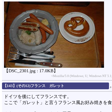
【DSC_2301.jpg : 17.0KB】
<Mozilla/5.0 (Windows; U; Windows NT 5.1;
【143】(その12)フランス ガレット
ドイツを後にしてフランスです。
ここで「ガレット」と言うフランス風お好み焼きを食