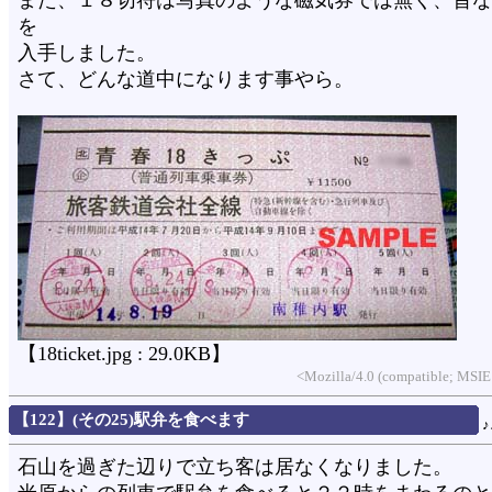
を
入手しました。
さて、どんな道中になります事やら。
【18ticket.jpg : 29.0KB】
<Mozilla/4.0 (compatible; MSIE
【122】(その25)駅弁を食べます
石山を過ぎた辺りで立ち客は居なくなりました。