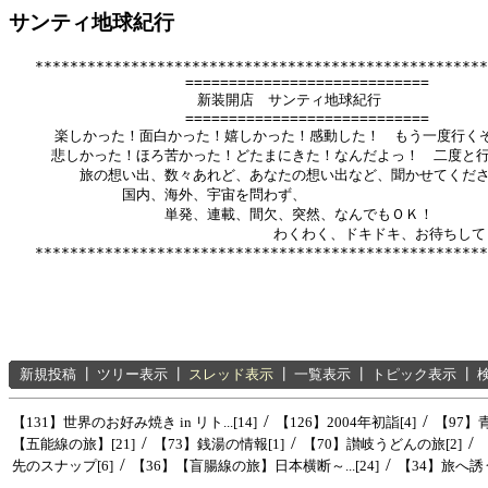
サンティ地球紀行
   ****************************************************
          　　       ============================

              　      新装開店　サンティ地球紀行

          　　       ============================

　　  楽しかった！面白かった！嬉しかった！感動した！　もう一度行くぞ
　　　悲しかった！ほろ苦かった！どたまにきた！なんだよっ！　二度と行
　　　　　旅の想い出、数々あれど、あなたの想い出など、聞かせてくださ
　　　　　　　　国内、海外、宇宙を問わず、

　　　　　　　　　　　単発、連載、間欠、突然、なんでもＯＫ！

　　　　　　      　　　　　　　　　わくわく、ドキドキ、お待ちして
新規投稿
┃
ツリー表示
┃
スレッド表示
┃
一覧表示
┃
トピック表示
┃
/
/
【131】世界のお好み焼き in リト...[14]
【126】2004年初詣[4]
【97】青
/
/
/
【五能線の旅】[21]
【73】銭湯の情報[1]
【70】讃岐うどんの旅[2]
/
/
先のスナップ[6]
【36】【盲腸線の旅】日本横断～...[24]
【34】旅へ誘う