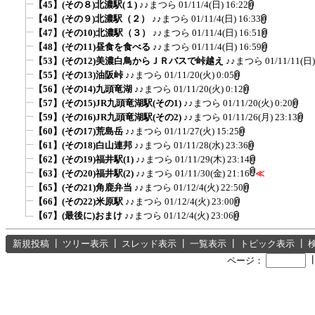
【45】(その８)北濃駅(１)
♪♪まつら
01/11/4(日) 16:22
【46】(その９)北濃駅（２）
♪♪まつら
01/11/4(日) 16:33
【47】(その10)北濃駅（３）
♪♪まつら
01/11/4(日) 16:51
【48】(その11)昼食を食べる
♪♪まつら
01/11/4(日) 16:59
【53】(その12)美濃白鳥からＪＲバスで峠越え
♪♪まつら
01/11/11(日)
【55】(その13)油阪峠
♪♪まつら
01/11/20(火) 0:05
【56】(その14)九頭竜湖
♪♪まつら
01/11/20(火) 0:12
【57】(その15)JR九頭竜湖駅(その1)
♪♪まつら
01/11/20(火) 0:20
【59】(その16)JR九頭竜湖駅(その2)
♪♪まつら
01/11/26(月) 23:13
【60】(その17)荒島岳
♪♪まつら
01/11/27(火) 15:25
【61】(その18)白山連邦
♪♪まつら
01/11/28(水) 23:36
【62】(その19)福井駅(1)
♪♪まつら
01/11/29(木) 23:14
【63】(その20)福井駅(2)
♪♪まつら
01/11/30(金) 21:16
≪
【65】(その21)角鹿弁当
♪♪まつら
01/12/4(火) 22:50
【66】(その22)米原駅
♪♪まつら
01/12/4(火) 23:00
【67】(最後に)おまけ
♪♪まつら
01/12/4(火) 23:06
新規投稿
┃
ツリー表示
┃
スレッド表示
┃
一覧表示
┃
トピック表示
┃
ページ：