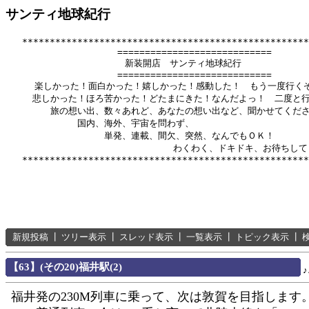
サンティ地球紀行
   ****************************************************
          　　       ============================

              　      新装開店　サンティ地球紀行

          　　       ============================

　　  楽しかった！面白かった！嬉しかった！感動した！　もう一度行くぞ
　　　悲しかった！ほろ苦かった！どたまにきた！なんだよっ！　二度と行
　　　　　旅の想い出、数々あれど、あなたの想い出など、聞かせてくださ
　　　　　　　　国内、海外、宇宙を問わず、

　　　　　　　　　　　単発、連載、間欠、突然、なんでもＯＫ！

　　　　　　      　　　　　　　　　わくわく、ドキドキ、お待ちして
新規投稿
┃
ツリー表示
┃
スレッド表示
┃
一覧表示
┃
トピック表示
┃
【63】(その20)福井駅(2)
福井発の230M列車に乗って、次は敦賀を目指します