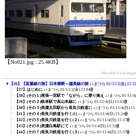
【No021.jpg : 25.4KB】
<Mozilla/4.0 (compa
▼
【36】【盲腸線の旅】日本横断～越美線の旅
♪♪まつら
01/11/2(金) 22:3
【37】はじめに
♪♪まつら
01/11/2(金) 23:04
【38】(その１)尾張一宮駅で「ながら」に乗り換え
♪♪まつら
01/11/4
【39】(その２)岐阜駅で高山本線に
♪♪まつら
01/11/4(日) 15:03
【40】(その３)美濃太田駅から長良川鉄道に
♪♪まつら
01/11/4(日) 15
【41】(その４)長良川鉄道を行く(1)
♪♪まつら
01/11/4(日) 15:24
【42】(その５)長良川鉄道を行く(２)
♪♪まつら
01/11/4(日) 15:37
【43】(その６)美濃白鳥駅にて
♪♪まつら
01/11/4(日) 15:52
【44】(その７)長良川鉄道を行く(３)
♪♪まつら
01/11/4(日) 15:57