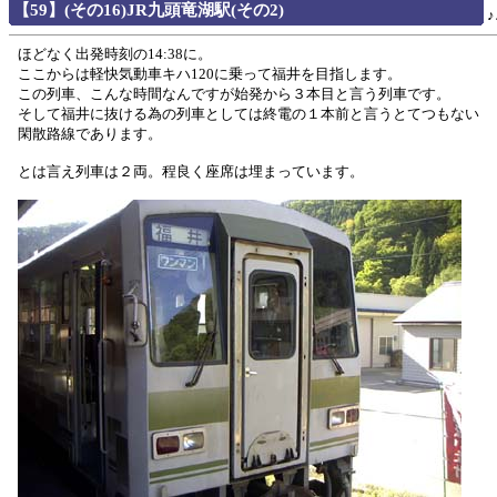
【59】(その16)JR九頭竜湖駅(その2)
ほどなく出発時刻の14:38に。
ここからは軽快気動車キハ120に乗って福井を目指します。
この列車、こんな時間なんですが始発から３本目と言う列車です。
そして福井に抜ける為の列車としては終電の１本前と言うとてつもない
閑散路線であります。
とは言え列車は２両。程良く座席は埋まっています。