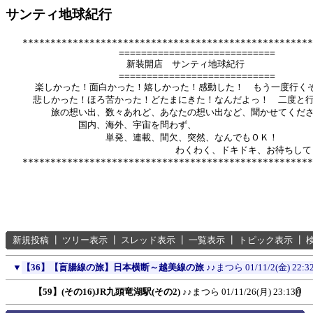
サンティ地球紀行
   ****************************************************
          　　       ============================

              　      新装開店　サンティ地球紀行

          　　       ============================

　　  楽しかった！面白かった！嬉しかった！感動した！　もう一度行くぞ
　　　悲しかった！ほろ苦かった！どたまにきた！なんだよっ！　二度と行
　　　　　旅の想い出、数々あれど、あなたの想い出など、聞かせてくださ
　　　　　　　　国内、海外、宇宙を問わず、

　　　　　　　　　　　単発、連載、間欠、突然、なんでもＯＫ！

　　　　　　      　　　　　　　　　わくわく、ドキドキ、お待ちして
新規投稿
┃
ツリー表示
┃
スレッド表示
┃
一覧表示
┃
トピック表示
┃
▼
【36】【盲腸線の旅】日本横断～越美線の旅
♪♪まつら
01/11/2(金) 22:3
【59】(その16)JR九頭竜湖駅(その2)
♪♪まつら
01/11/26(月) 23:13