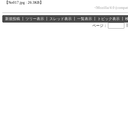
【No017.jpg : 26.3KB】
<Mozilla/4.0 (compa
新規投稿
┃
ツリー表示
┃
スレッド表示
┃
一覧表示
┃
トピック表示
┃
ページ：