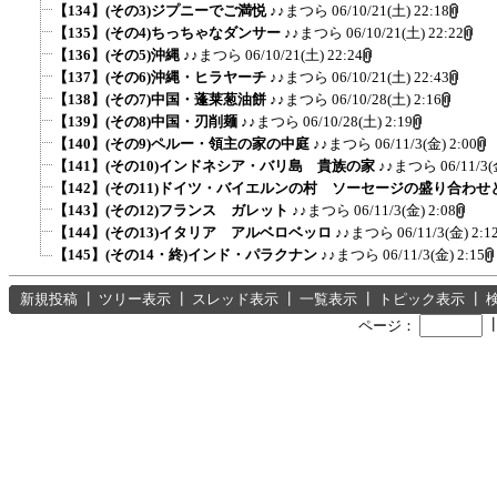
【134】(その3)ジプニーでご満悦
♪♪まつら
06/10/21(土) 22:18
【135】(その4)ちっちゃなダンサー
♪♪まつら
06/10/21(土) 22:22
【136】(その5)沖縄
♪♪まつら
06/10/21(土) 22:24
【137】(その6)沖縄・ヒラヤーチ
♪♪まつら
06/10/21(土) 22:43
【138】(その7)中国・蓬莱葱油餅
♪♪まつら
06/10/28(土) 2:16
【139】(その8)中国・刃削麺
♪♪まつら
06/10/28(土) 2:19
【140】(その9)ペルー・領主の家の中庭
♪♪まつら
06/11/3(金) 2:00
【141】(その10)インドネシア・バリ島 貴族の家
♪♪まつら
06/11/3(
【142】(その11)ドイツ・バイエルンの村 ソーセージの盛り合わ
【143】(その12)フランス ガレット
♪♪まつら
06/11/3(金) 2:08
【144】(その13)イタリア アルベロベッロ
♪♪まつら
06/11/3(金) 2:1
【145】(その14・終)インド・パラクナン
♪♪まつら
06/11/3(金) 2:15
新規投稿
┃
ツリー表示
┃
スレッド表示
┃
一覧表示
┃
トピック表示
┃
ページ：