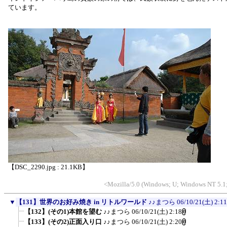
ています。
【DSC_2290.jpg : 21.1KB】
<Mozilla/5.0 (Windows; U; Windows NT 5.1;
▼
【131】世界のお好み焼き in リトルワールド
♪♪まつら
06/10/21(土) 2:11
【132】(その1)本館を望む
♪♪まつら
06/10/21(土) 2:18
【133】(その2)正面入り口
♪♪まつら
06/10/21(土) 2:20