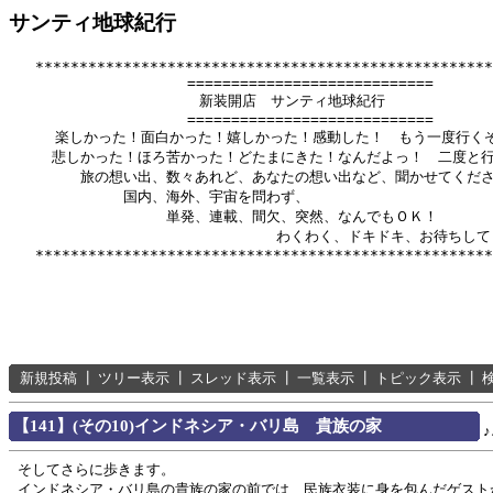
サンティ地球紀行
   ****************************************************
          　　       ============================

              　      新装開店　サンティ地球紀行

          　　       ============================

　　  楽しかった！面白かった！嬉しかった！感動した！　もう一度行くぞ
　　　悲しかった！ほろ苦かった！どたまにきた！なんだよっ！　二度と行
　　　　　旅の想い出、数々あれど、あなたの想い出など、聞かせてくださ
　　　　　　　　国内、海外、宇宙を問わず、

　　　　　　　　　　　単発、連載、間欠、突然、なんでもＯＫ！

　　　　　　      　　　　　　　　　わくわく、ドキドキ、お待ちして
新規投稿
┃
ツリー表示
┃
スレッド表示
┃
一覧表示
┃
トピック表示
┃
【141】(その10)インドネシア・バリ島 貴族の家
そしてさらに歩きます。
インドネシア・バリ島の貴族の家の前では、民族衣装に身を包んだゲスト