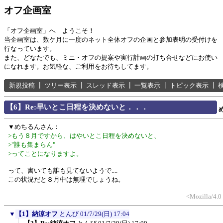
オフ企画室
「オフ企画室」へ ようこそ！
当企画室は、数ケ月に一度のネット全体オフの企画と参加表明の受付けを
行なっています。
また、どなたでも、ミニ・オフの提案や実行計画の打ち合せなどにお使い
になれます。お気軽な、ご利用をお待ちしてます。
新規投稿
┃
ツリー表示
┃
スレッド表示
┃
一覧表示
┃
トピック表示
┃
【6】Re:早いとこ日程を決めないと．．．
▼めちるんさん：
>もう８月ですから、はやいとこ日程を決めないと、
>"誰も集まらん"
>ってことになりますよ。
って、書いても誰も見てないようで....
この状況だと８月中は無理でしょうね。
<Mozilla/4.0
▼
【1】納涼オフ
とんび
01/7/29(日) 17:04