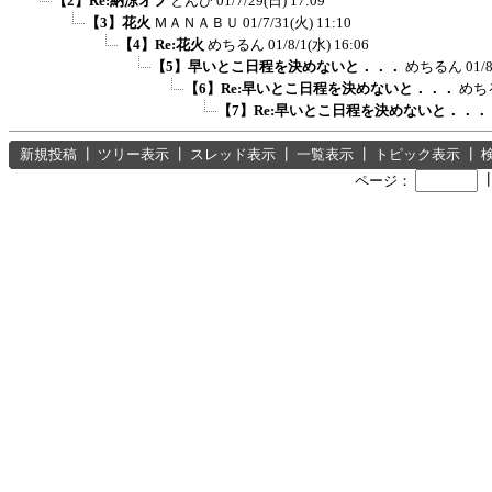
【2】Re:納涼オフ
とんび
01/7/29(日) 17:09
【3】花火
ＭＡＮＡＢＵ
01/7/31(火) 11:10
【4】Re:花火
めちるん
01/8/1(水) 16:06
【5】早いとこ日程を決めないと．．．
めちるん
01/
【6】Re:早いとこ日程を決めないと．．．
めち
【7】Re:早いとこ日程を決めないと．．．
新規投稿
┃
ツリー表示
┃
スレッド表示
┃
一覧表示
┃
トピック表示
┃
ページ：