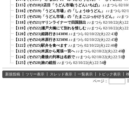
【115】(その18)3店目「うどん市場(うどんいちば)」
♪♪まつら
02/10
【116】(その19)「うどん市場」の「しょうゆうどん」
♪♪まつら
02/1
【117】(その20)「うどん市場」の「たまごぶっかけうどん」
♪♪ま
【118】(その21)マリンライナーで四国脱出
♪♪まつら
02/10/22(火) 22
【119】(その22)瀬戸大橋にて別れを惜しむ
♪♪まつら
02/10/22(火) 22
【120】(その23)姫路行き1430M
♪♪まつら
02/10/22(火) 22:43
【121】(その24)米原行き3250M
♪♪まつら
02/10/22(火) 22:45
【122】(その25)駅弁を食べます
♪♪まつら
02/10/22(火) 22:46
【123】(その26)米原から尾張一宮へ
♪♪まつら
02/10/22(火) 22:49
【124】(その27)最後の列車は名鉄で
♪♪まつら
02/10/22(火) 22:51
【125】(その28)旅の総括
♪♪まつら
02/10/22(火) 22:54
新規投稿
┃
ツリー表示
┃
スレッド表示
┃
一覧表示
┃
トピック表示
┃
ページ：