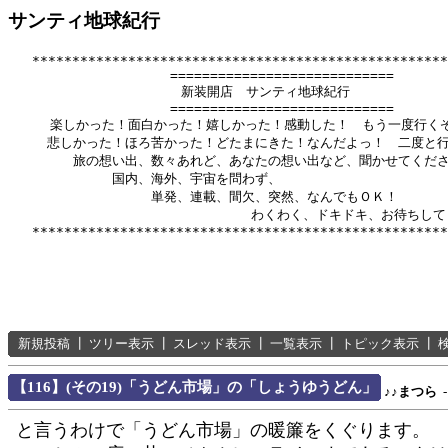
サンティ地球紀行
   ****************************************************
          　　       ============================

              　      新装開店　サンティ地球紀行

          　　       ============================

　　  楽しかった！面白かった！嬉しかった！感動した！　もう一度行くぞ
　　　悲しかった！ほろ苦かった！どたまにきた！なんだよっ！　二度と行
　　　　　旅の想い出、数々あれど、あなたの想い出など、聞かせてくださ
　　　　　　　　国内、海外、宇宙を問わず、

　　　　　　　　　　　単発、連載、間欠、突然、なんでもＯＫ！

　　　　　　      　　　　　　　　　わくわく、ドキドキ、お待ちして
新規投稿
┃
ツリー表示
┃
スレッド表示
┃
一覧表示
┃
トピック表示
┃
【116】(その19)「うどん市場」の「しょうゆうどん」
♪♪まつら
-
と言うわけで「うどん市場」の暖簾をくぐります。