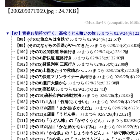
【20020907T069.jpg : 24.7KB】
<Mozilla/4.0 (compatible; MSIE
▼
【97】青春18切符で行く、高松うどん喰いの旅
♪♪まつら
02/9/24(火) 22
【98】(その1)旅立ちは名鉄で
♪♪まつら
02/9/24(火) 22:57
【99】(その2)ながらの回送がやってきた
♪♪まつら
02/9/24(火) 23:03
【100】(その3)区間快速 米原行き
♪♪まつら
02/9/24(火) 23:12
【101】(その4)新快速 姫路行き
♪♪まつら
02/9/25(水) 22:02
【102】(その5)普通列車 三原行き
♪♪まつら
02/9/25(水) 22:09
【103】(その6)上郡あたりで秋晴れへ…
♪♪まつら
02/9/25(水) 22:25
【104】(その7)快速マリンライナー 高松行き
♪♪まつら
02/9/25(水) 22
【105】(その8)瀬戸大橋から
♪♪まつら
02/9/25(水) 22:38
【106】(その9)高松駅
♪♪まつら
02/9/25(水) 22:41
【107】(その10)高松市内の移動方法
♪♪まつら
02/9/26(木) 23:03
【108】(その11)-1店目「竹清(ちくせい)」
♪♪まつら
02/9/26(木) 23:0
【109】(その12)0店目「さか枝(さかえだ)」
♪♪まつら
02/9/26(木) 23:
【110】(その13)1店目「うどん棒」
♪♪まつら
02/9/26(木) 23:21
【111】(その14)「うどん棒」の「かやくうどん」
♪♪まつら
02/9/26(
【112】(その15)2店目「かな泉(かないずみ)」
♪♪まつら
02/10/22(火) 
【113】(その16)「かな泉」の「しょうゆうどん」＋「ゆで卵の天ぷ
【114】(その17)「かな泉」の「ぶっかけうどん」＋「じゃこ天」
♪