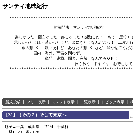
サンティ地球紀行
   ****************************************************
          　　       ============================

              　      新装開店　サンティ地球紀行

          　　       ============================

　　  楽しかった！面白かった！嬉しかった！感動した！　もう一度行くぞ
　　　悲しかった！ほろ苦かった！どたまにきた！なんだよっ！　二度と行
　　　　　旅の想い出、数々あれど、あなたの想い出など、聞かせてくださ
　　　　　　　　国内、海外、宇宙を問わず、

　　　　　　　　　　　単発、連載、間欠、突然、なんでもＯＫ！

　　　　　　      　　　　　　　　　わくわく、ドキドキ、お待ちして
新規投稿
┃
ツリー表示
┃
スレッド表示
┃
一覧表示
┃
トピック表示
┃
【28】（その７）そして東京へ
i
銚子→千葉 成田線 476M 千葉行
発18:29、着20:28