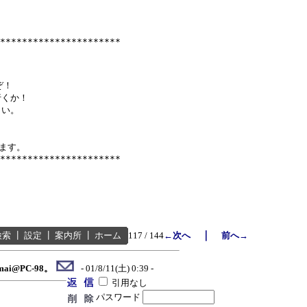
**********************

！

くか！

い。

ます。

｜
検索
┃
設定
┃
案内所
┃
ホーム
117 / 144
←次へ
前へ→
mai@PC-98。
- 01/8/11(土) 0:39 -
引用なし
パスワード