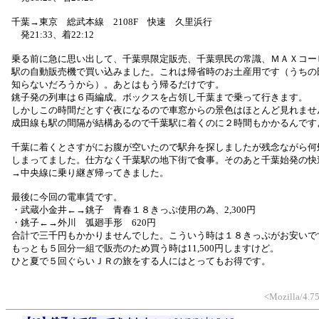
千葉→東京 総武本線 2108F 快速 久里浜行
発21:33、着22:12
乗る前に急に思い出して、千葉県限定販売、千葉県民の常識、ＭＡＸコー
駅の自動販売機で買い込みました。これは帰省時のお土産用です（うちの
知らないだろうから）。あとはもう帰るだけです。
銚子発の列車は６両編成。ボックスを占領し千葉まで乗って行きます。
しかしこの時間だとすぐ夜になるので車窓からの景色はほとんど見れませ
成田線も駅の間隔が結構あるので千葉駅に着くのに２時間もかかるんです
千葉に着くとさすがにお腹が空いたので駅弁を探しましたが残念ながら何
しまってました。仕方なく千葉駅の地下街で食事。そのあと千葉始発の快
→中央線に乗り継ぎ帰ってきました。
最後に今回の電車賃です。
・武蔵小金井←→銚子 青春１８きっぷ使用の為、2,300円
・銚子←→外川 弧廻手形 620円
合計で三千円もかかりませんでした。こういう時は１８きっぷがお安いで
もっとも５回分一組で販売のため買う時は11,500円しますけど。
ひと夏で５回ぐらいＪＲの旅をする人にはとってもお得です。
<Mozilla/4.75