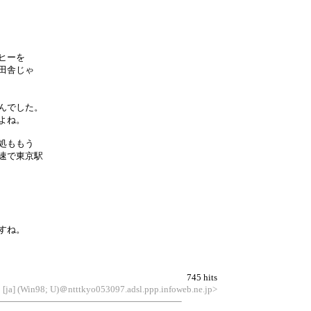
ヒーを
田舎じゃ
んでした。
よね。
処ももう
速で東京駅
すね。
745 hits
 [ja] (Win98; U)＠ntttkyo053097.adsl.ppp.infoweb.ne.jp>