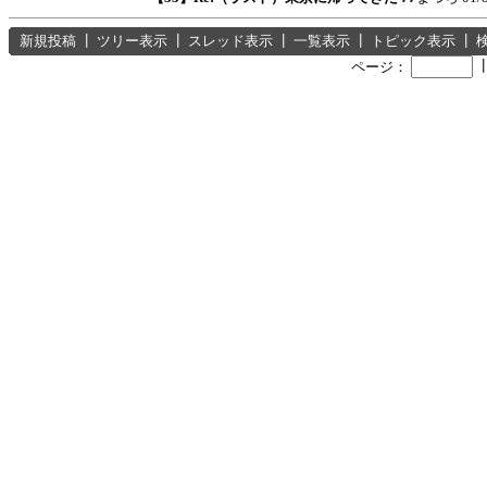
新規投稿
┃
ツリー表示
┃
スレッド表示
┃
一覧表示
┃
トピック表示
┃
ページ：