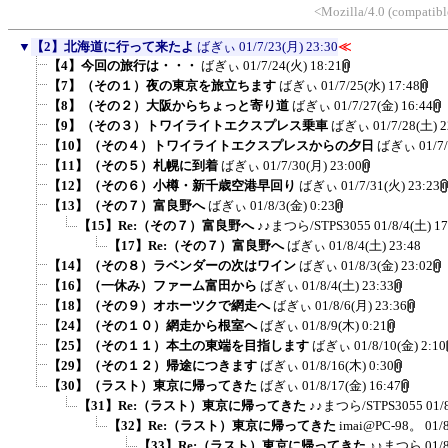
<Mozilla/4.0 (compatib
▼
【2】北海道に行って来たよ
ばぎぃ
01/7/23(月) 23:30
≪
【4】今回の旅行は・・・
ばぎぃ
01/7/24(火) 18:21
【7】（その１）夜の東京を旅立ちます
ばぎぃ
01/7/25(水) 17:48
【8】（その２）大阪からちょっと寄り道
ばぎぃ
01/7/27(金) 16:44
【9】（その３）トワイライトエクスプレス乗車
ばぎぃ
01/7/28(土) 2
【10】（その４）トワイライトエクスプレスからの夕日
ばぎぃ
01/7
【11】（その５）札幌に到着
ばぎぃ
01/7/30(月) 23:00
【12】（その６）小樽・新千歳空港早回り
ばぎぃ
01/7/31(火) 23:23
【13】（その７）富良野へ
ばぎぃ
01/8/3(金) 0:23
【15】Re:（その７）富良野へ
♪♪まつら/STPS3055
01/8/4(土) 17
【17】Re:（その７）富良野へ
ばぎぃ
01/8/4(土) 23:48
【14】（その８）ラベンダーの次はワイン
ばぎぃ
01/8/3(金) 23:02
【16】（一休み）ファーム富田から
ばぎぃ
01/8/4(土) 23:33
【18】（その９）オホーツクで網走へ
ばぎぃ
01/8/6(月) 23:36
【24】（その１０）網走から根室へ
ばぎぃ
01/8/9(木) 0:21
【25】（その１１）本土の東端を目指します
ばぎぃ
01/8/10(金) 2:10
【29】（その１２）帰途につきます
ばぎぃ
01/8/16(木) 0:30
【30】（ラスト）東京に帰ってきた
ばぎぃ
01/8/17(金) 16:47
【31】Re:（ラスト）東京に帰ってきた
♪♪まつら/STPS3055
01/
【32】Re:（ラスト）東京に帰ってきた
imai@PC-98。
01/
【33】Re:（ラスト）東京に帰ってきた
♪♪まつら
01/