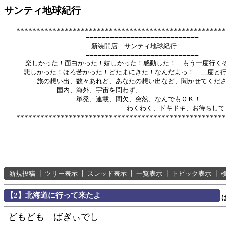
サンティ地球紀行
   ****************************************************
          　　       ============================

              　      新装開店　サンティ地球紀行

          　　       ============================

　　  楽しかった！面白かった！嬉しかった！感動した！　もう一度行くぞ
　　　悲しかった！ほろ苦かった！どたまにきた！なんだよっ！　二度と行
　　　　　旅の想い出、数々あれど、あなたの想い出など、聞かせてくださ
　　　　　　　　国内、海外、宇宙を問わず、

　　　　　　　　　　　単発、連載、間欠、突然、なんでもＯＫ！

　　　　　　      　　　　　　　　　わくわく、ドキドキ、お待ちして
新規投稿
┃
ツリー表示
┃
スレッド表示
┃
一覧表示
┃
トピック表示
┃
【2】北海道に行って来たよ
どもども ばぎぃでし