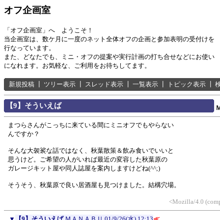
オフ企画室
「オフ企画室」へ ようこそ！
当企画室は、数ケ月に一度のネット全体オフの企画と参加表明の受付けを
行なっています。
また、どなたでも、ミニ・オフの提案や実行計画の打ち合せなどにお使い
になれます。お気軽な、ご利用をお待ちしてます。
新規投稿
┃
ツリー表示
┃
スレッド表示
┃
一覧表示
┃
トピック表示
┃
【9】そういえば
まつらさんがこっちに来ている間にミニオフでもやらない
んですか？
そんな大袈裟な話ではなく、秋葉散策＆飲み食いでいいと
思うけど。ご希望の人がいれば最近の変容した秋葉原の
ガレージキット屋や同人誌屋を案内しますけどね(^^;)
そうそう、秋葉原で良い居酒屋も見つけました。結構穴場。
<Mozilla/4.0 (com
▼
【9】そういえば
ＭＡＮＡＢＵ
01/9/26(水) 12:13
≪