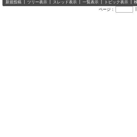
新規投稿
┃
ツリー表示
┃
スレッド表示
┃
一覧表示
┃
トピック表示
┃
ページ：