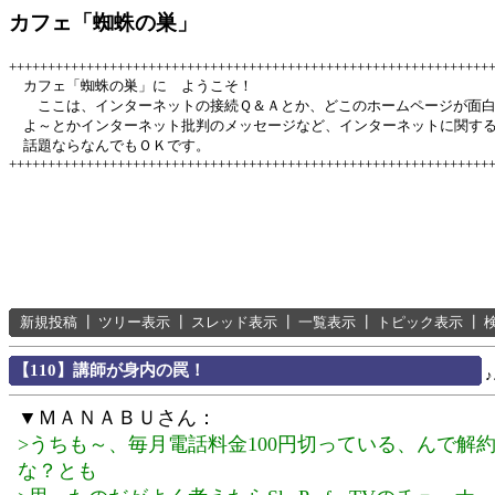
カフェ「蜘蛛の巣」
++++++++++++++++++++++++++++++++++++++++++++++++++++++++++++++
カフェ「蜘蛛の巣」に ようこそ！
ここは、インターネットの接続Ｑ＆Ａとか、どこのホームページが面
よ～とかインターネット批判のメッセージなど、インターネットに関す
話題ならなんでもＯＫです。
++++++++++++++++++++++++++++++++++++++++++++++++++++++++++++++
新規投稿
┃
ツリー表示
┃
スレッド表示
┃
一覧表示
┃
トピック表示
┃
【110】講師が身内の罠！
▼ＭＡＮＡＢＵさん：
>うちも～、毎月電話料金100円切っている、んで解
な？とも