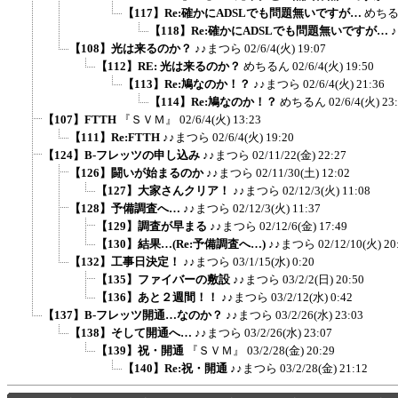
【117】Re:確かにADSLでも問題無いですが…
めち
【118】Re:確かにADSLでも問題無いですが…
【108】光は来るのか？
♪♪まつら
02/6/4(火) 19:07
【112】RE: 光は来るのか？
めちるん
02/6/4(火) 19:50
【113】Re:鳩なのか！？
♪♪まつら
02/6/4(火) 21:36
【114】Re:鳩なのか！？
めちるん
02/6/4(火) 23
【107】FTTH
『ＳＶＭ』
02/6/4(火) 13:23
【111】Re:FTTH
♪♪まつら
02/6/4(火) 19:20
【124】B-フレッツの申し込み
♪♪まつら
02/11/22(金) 22:27
【126】闘いが始まるのか
♪♪まつら
02/11/30(土) 12:02
【127】大家さんクリア！
♪♪まつら
02/12/3(火) 11:08
【128】予備調査へ…
♪♪まつら
02/12/3(火) 11:37
【129】調査が早まる
♪♪まつら
02/12/6(金) 17:49
【130】結果…(Re:予備調査へ…)
♪♪まつら
02/12/10(火) 20
【132】工事日決定！
♪♪まつら
03/1/15(水) 0:20
【135】ファイバーの敷設
♪♪まつら
03/2/2(日) 20:50
【136】あと２週間！！
♪♪まつら
03/2/12(水) 0:42
【137】B-フレッツ開通…なのか？
♪♪まつら
03/2/26(水) 23:03
【138】そして開通へ…
♪♪まつら
03/2/26(水) 23:07
【139】祝・開通
『ＳＶＭ』
03/2/28(金) 20:29
【140】Re:祝・開通
♪♪まつら
03/2/28(金) 21:12