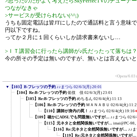
>思ったのだがよく考えたらSkyPerfecTVのチュー
つながなきゃ
>サービスが受けられない(^^;)
うちも固定電話は皆JTにしたので通話料と言う意味
円以下ですね。
ってか２月に１回くらいしか請求書来ないし…
>ＩＴ講習会に行ったら講師が♪氏だったって落ちは
今の所その予定は無いのですが、無いとは言えないと
<Opera/6.03 
▼
【103】B-フレッツの予約
♪♪まつら
02/6/3(月) 20:01
【104】Re:B-フレッツの予約
佑伎 佳
02/6/3(月) 23:01
【105】Re:B-フレッツの予約
めちるん
02/6/4(火) 11:13
【106】Re:B-フレッツの予約
ＭＡＮＡＢＵ
02/6/4(火) 11:2
【110】講師が身内の罠！
♪♪まつら
02/6/4(火) 19:16
【109】確かにADSLでも問題無いですが…
♪♪まつら
02/6/
【115】元ネタと全然関係無いですが…
imai@PC-9
【116】Re:元ネタと全然関係無いですが…
♪♪
【119】Re:元ネタと全然関係無いですが