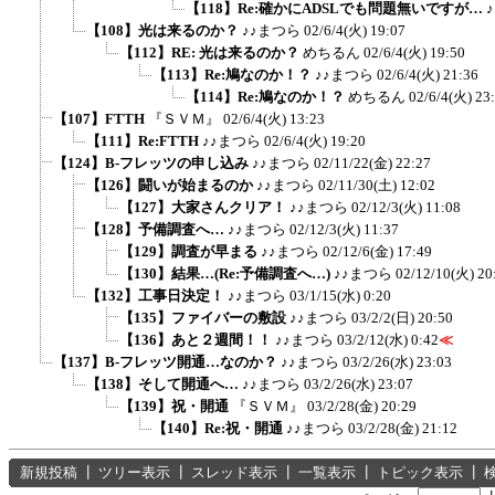
【118】Re:確かにADSLでも問題無いですが…
【108】光は来るのか？
♪♪まつら
02/6/4(火) 19:07
【112】RE: 光は来るのか？
めちるん
02/6/4(火) 19:50
【113】Re:鳩なのか！？
♪♪まつら
02/6/4(火) 21:36
【114】Re:鳩なのか！？
めちるん
02/6/4(火) 23
【107】FTTH
『ＳＶＭ』
02/6/4(火) 13:23
【111】Re:FTTH
♪♪まつら
02/6/4(火) 19:20
【124】B-フレッツの申し込み
♪♪まつら
02/11/22(金) 22:27
【126】闘いが始まるのか
♪♪まつら
02/11/30(土) 12:02
【127】大家さんクリア！
♪♪まつら
02/12/3(火) 11:08
【128】予備調査へ…
♪♪まつら
02/12/3(火) 11:37
【129】調査が早まる
♪♪まつら
02/12/6(金) 17:49
【130】結果…(Re:予備調査へ…)
♪♪まつら
02/12/10(火) 20
【132】工事日決定！
♪♪まつら
03/1/15(水) 0:20
【135】ファイバーの敷設
♪♪まつら
03/2/2(日) 20:50
【136】あと２週間！！
♪♪まつら
03/2/12(水) 0:42
≪
【137】B-フレッツ開通…なのか？
♪♪まつら
03/2/26(水) 23:03
【138】そして開通へ…
♪♪まつら
03/2/26(水) 23:07
【139】祝・開通
『ＳＶＭ』
03/2/28(金) 20:29
【140】Re:祝・開通
♪♪まつら
03/2/28(金) 21:12
新規投稿
┃
ツリー表示
┃
スレッド表示
┃
一覧表示
┃
トピック表示
┃