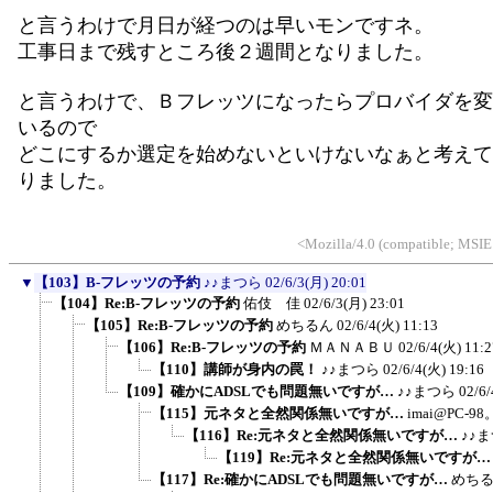
と言うわけで月日が経つのは早いモンですネ。
工事日まで残すところ後２週間となりました。
と言うわけで、Ｂフレッツになったらプロバイダを変
いるので
どこにするか選定を始めないといけないなぁと考えて
りました。
<Mozilla/4.0 (compatible; MSIE
▼
【103】B-フレッツの予約
♪♪まつら
02/6/3(月) 20:01
【104】Re:B-フレッツの予約
佑伎 佳
02/6/3(月) 23:01
【105】Re:B-フレッツの予約
めちるん
02/6/4(火) 11:13
【106】Re:B-フレッツの予約
ＭＡＮＡＢＵ
02/6/4(火) 11:2
【110】講師が身内の罠！
♪♪まつら
02/6/4(火) 19:16
【109】確かにADSLでも問題無いですが…
♪♪まつら
02/6/
【115】元ネタと全然関係無いですが…
imai@PC-9
【116】Re:元ネタと全然関係無いですが…
♪♪
【119】Re:元ネタと全然関係無いですが
【117】Re:確かにADSLでも問題無いですが…
めち