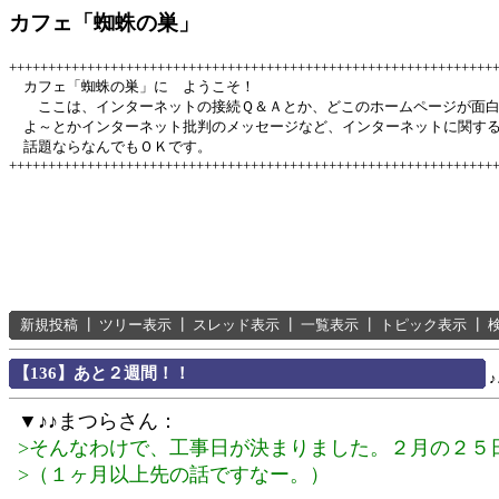
カフェ「蜘蛛の巣」
++++++++++++++++++++++++++++++++++++++++++++++++++++++++++++++
カフェ「蜘蛛の巣」に ようこそ！
ここは、インターネットの接続Ｑ＆Ａとか、どこのホームページが面
よ～とかインターネット批判のメッセージなど、インターネットに関す
話題ならなんでもＯＫです。
++++++++++++++++++++++++++++++++++++++++++++++++++++++++++++++
新規投稿
┃
ツリー表示
┃
スレッド表示
┃
一覧表示
┃
トピック表示
┃
【136】あと２週間！！
▼♪♪まつらさん：
>そんなわけで、工事日が決まりました。２月の２５
>（１ヶ月以上先の話ですなー。）